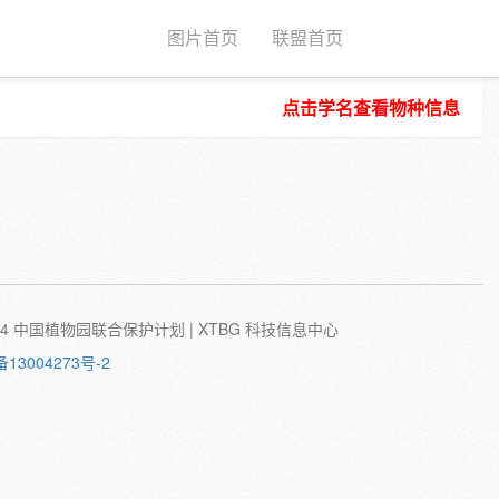
图片首页
联盟首页
点击学名查看物种信息
种子
根
茎
叶
植株
刺
蛹
卵
©2024 中国植物园联合保护计划 | XTBG 科技信息中心
备13004273号-2