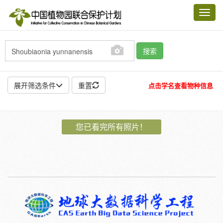
Toggl
navig
搜索
展开筛选条件
重置
点击学名查看物种信息
地点:
您已看完所有照片！
作者:
特殊:
标本
模式标本
插图
邮票
植物:
花
果
孢子
种子
根
茎
叶
植株
刺
卷须
性别:
雌
雄