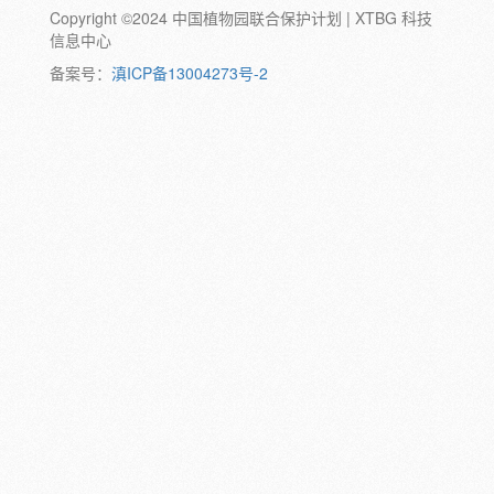
Copyright ©2024 中国植物园联合保护计划 | XTBG 科技
动物:
幼体
成体
蛹
卵
信息中心
颜色:
备案号：
滇ICP备13004273号-2
白
粉
红
紫
蓝
褐
橙
黄
绿
黑
灰
彩
日期:
备注: