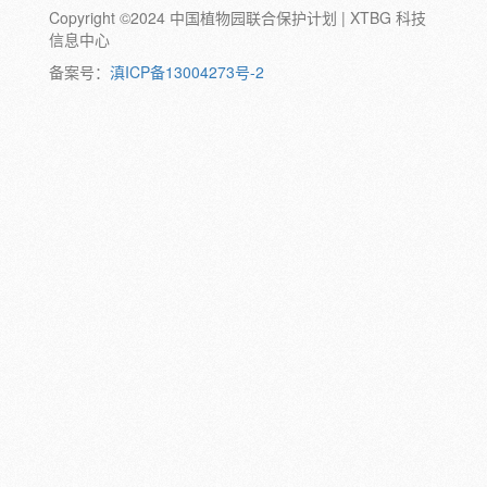
Copyright ©2024 中国植物园联合保护计划 | XTBG 科技
动物:
幼体
成体
蛹
卵
信息中心
颜色:
备案号：
滇ICP备13004273号-2
白
粉
红
紫
蓝
褐
橙
黄
绿
黑
灰
彩
日期:
备注: