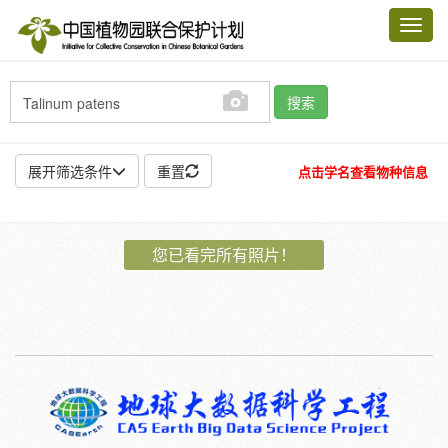
Toggl
navig
搜索
展开筛选条件
重置
点击学名查看物种信息
地点:
您已看完所有照片！
作者:
特殊:
标本
模式标本
插图
邮票
植物:
花
果
孢子
种子
根
茎
叶
植株
刺
卷须
性别:
雌
雄