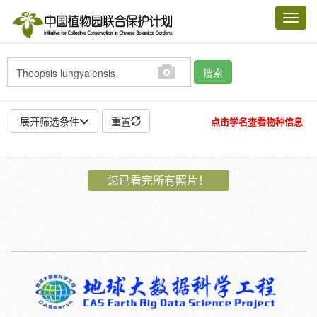
Toggl
navig
搜索
展开筛选条件
重置
点击学名查看物种信息
地点:
您已看完所有照片！
作者:
特殊:
标本
模式标本
插图
邮票
植物:
花
果
孢子
种子
根
茎
叶
植株
刺
卷须
性别:
雌
雄