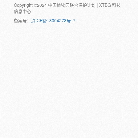
Copyright ©2024 中国植物园联合保护计划 | XTBG 科技
动物:
幼体
成体
蛹
卵
信息中心
颜色:
备案号：
滇ICP备13004273号-2
白
粉
红
紫
蓝
褐
橙
黄
绿
黑
灰
彩
日期:
备注: