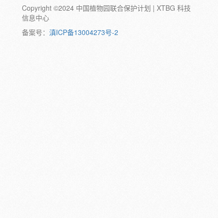
Copyright ©2024 中国植物园联合保护计划 | XTBG 科技
动物:
幼体
成体
蛹
卵
信息中心
颜色:
备案号：
滇ICP备13004273号-2
白
粉
红
紫
蓝
褐
橙
黄
绿
黑
灰
彩
日期:
备注: