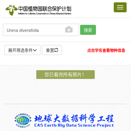
Toggl
navig
搜索
展开筛选条件
重置
点击学名查看物种信息
地点:
您已看完所有照片！
作者:
特殊:
标本
模式标本
插图
邮票
植物:
花
果
孢子
种子
根
茎
叶
植株
刺
卷须
性别:
雌
雄